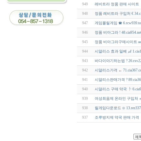
949
레비트라 정품 판매 사이트 ┗ 7
948
정품 레비트라 구입처 € 34.ci
947
게임몰릴게임 ☎ 6.rcw939
946
정품 비아그라 ! 48.cia954
945
정품 비아그라구매사이트 ㎟ 2
944
시알리스 효과 일베 ㎕ 1.cia
943
바다이야기하는법 ? 26.rxv2
942
시알리스가격 ← 71.cia367
941
시알리스판매가격 ? 89.cia3
940
시알리스 구매 약국 ┞ 6.cia
939
여성최음제 온라인 구입처 ㎥ 9
938
릴게임다운로드 ⊙ 13.ree3
937
조루방지제 약국 판매 가격 ├ 4