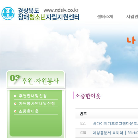
센터소개
사업
번호
951
바다이야기프로그램다운로드 ㎐ 2
950
여성흥분제 복제약 │ 56.cia9