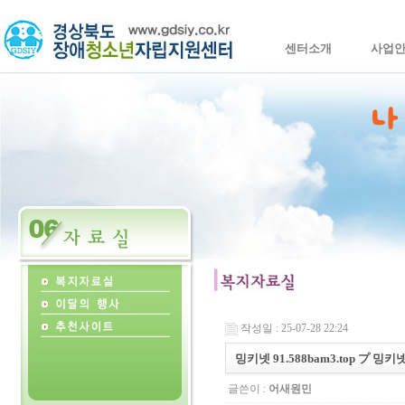
센터소개
사업
작성일 : 25-07-28 22:24
밍키넷 91.588bam3.top プ 
글쓴이 :
어새원민