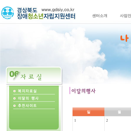
센터소개
사업
일
월
1
2