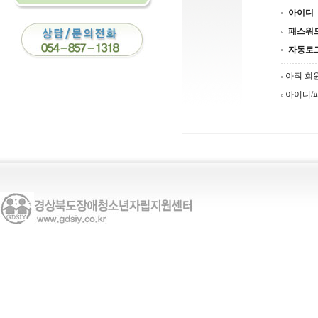
아이디
패스워
자동로
아직 회
아이디/