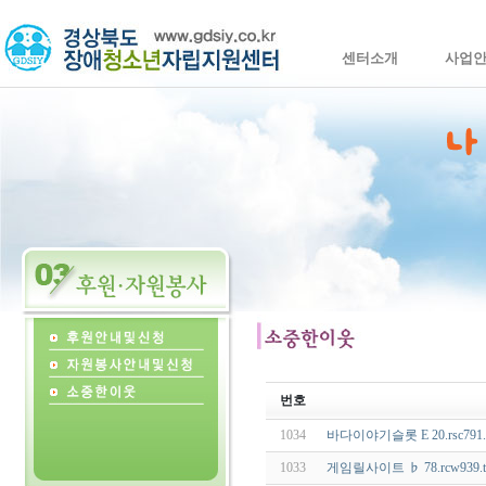
센터소개
사업
번호
1034
바다이야기슬롯 E 20.rsc791
1033
게임릴사이트 ♭ 78.rcw93