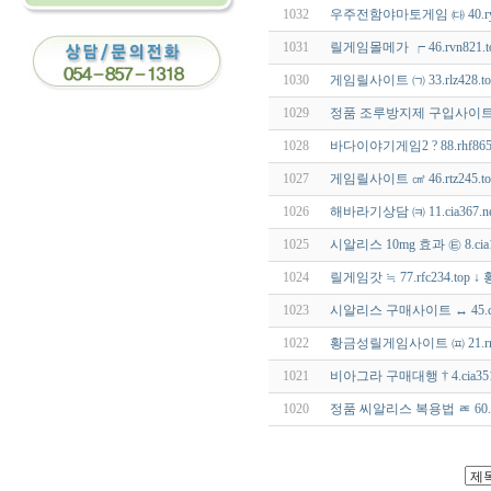
1032
우주전함야마토게임 ㈐ 40.ryd
1031
릴게임몰메가 ┍ 46.rvn821
1030
게임릴사이트 ㈀ 33.rlz42
1029
정품 조루방지제 구입사이트 ㎛ 
1028
바다이야기게임2 ? 88.rhf8
1027
게임릴사이트 ㎤ 46.rtz245
1026
해바라기상담 ㈊ 11.cia367.
1025
시알리스 10mg 효과 ㉫ 8.c
1024
릴게임갓 ≒ 77.rfc234.to
1023
시알리스 구매사이트 ↔ 45.c
1022
황금성릴게임사이트 ㈌ 21.rnz
1021
비아그라 구매대행 † 4.cia
1020
정품 씨알리스 복용법 ㄾ 60.ci