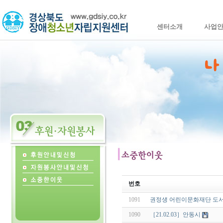
센터소개
사업
번호
1091
권정생 어린이문화재단 도
1090
［21.02.03］안동시